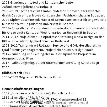
2003 Gründungsmitglied und künstlerischer Leiter
Zafouk Krems (offenes Kulturhaus)
2005–2009 Fachbereichsleitender Professor für computergestütztes
Grafik-Design an der Novus Künstlerischen Fachhochschule in Budapest
2008 Diplomabschluss mit Master of Science am Institut für Angewandte
Kunst der West-Ungarischen Universität in Sopron
2008– Projektleiter, Gastprofessor für interdisziplinärer Kunst am Institut
für Angewandte Kunst der West-Ungarischen Universität in Sopron
2011–2012 Projektleiter, Gastprofessor Abteilung Media Design an der
BKF – University of Applied Sciences Budapest
2009-2012 Trainer für Art Rotation Service und GQM, Gesellschaft für
Qualifizierungsmanagement, Projektleiter Kunst&Design-coach
2012– Gründung und Leitung des multidisziplinären Projektraum
designschool.at Wien
2014– Gründungsmitglied der Unternehmensberatung Kulturdesign
Wien
Bildhauer seit 1992
1999–2002 Mitglied d. IG Bildende Kunst
Gemeinschaftsausstellungen:
1992 „Fossilien aus der Holozän“, KunstHaus Horn
1995 „Einstellung“ Plank / Kamp
©
János Szurcsik
· A-3701 Kleinwiesendorf 31
1999 Axe Art Club, KulturAxe / Wien
+43 680 2008821 ·
mail@janos.at
·
www.janos.at
1999 Nemzetközi Művésztelep, Siófok / Ungarn